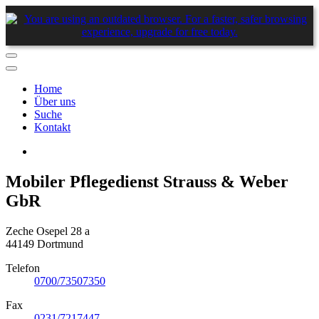
Home
Über uns
Suche
Kontakt
Mobiler Pflegedienst Strauss & Weber
GbR
Zeche Osepel 28 a
44149 Dortmund
Telefon
0700/73507350
Fax
0231/7217447