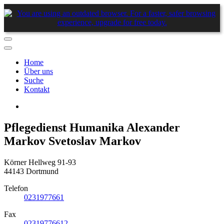
Home
Über uns
Suche
Kontakt
Pflegedienst Humanika Alexander
Markov Svetoslav Markov
Körner Hellweg 91-93
44143 Dortmund
Telefon
0231977661
Fax
02319776612