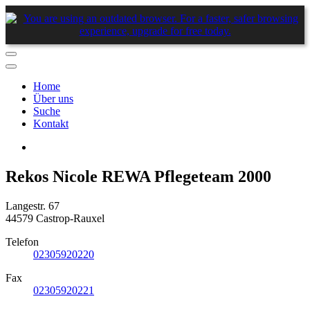
Home
Über uns
Suche
Kontakt
Rekos Nicole REWA Pflegeteam 2000
Langestr. 67
44579 Castrop-Rauxel
Telefon
02305920220
Fax
02305920221