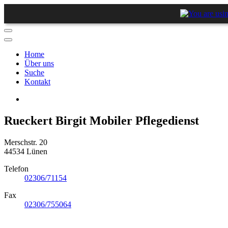
Home
Über uns
Suche
Kontakt
Rueckert Birgit Mobiler Pflegedienst
Merschstr. 20
44534 Lünen
Telefon
02306/71154
Fax
02306/755064