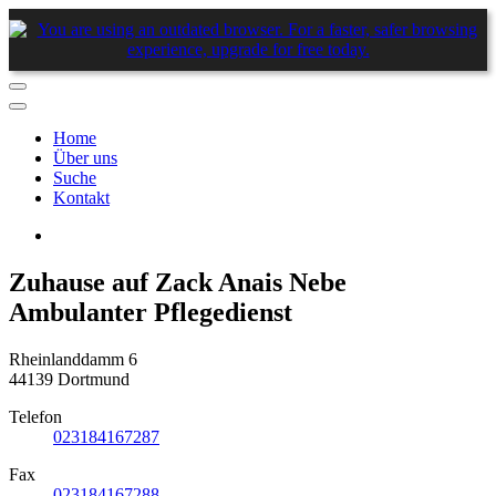
Home
Über uns
Suche
Kontakt
Zuhause auf Zack Anais Nebe
Ambulanter Pflegedienst
Rheinlanddamm 6
44139 Dortmund
Telefon
023184167287
Fax
023184167288