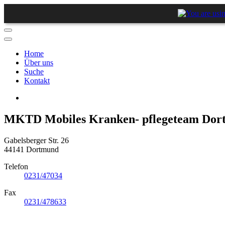
Home
Über uns
Suche
Kontakt
MKTD Mobiles Kranken- pflegeteam Dort
Gabelsberger Str. 26
44141 Dortmund
Telefon
0231/47034
Fax
0231/478633